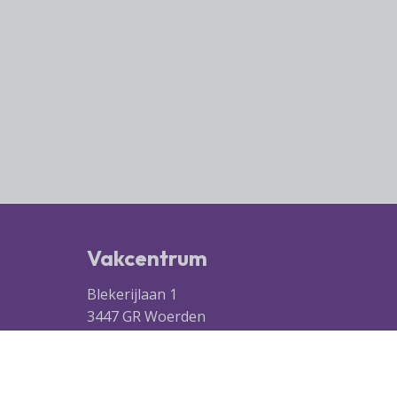
Vakcentrum
Blekerijlaan 1
3447 GR Woerden
(0348) 41 97 71
info@vakcentrum.nl