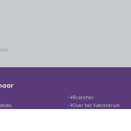
 2025
 naar
Branches
advies
Over het Vakcentrum
rum Expertise
Nieuws
den
Publicaties
n