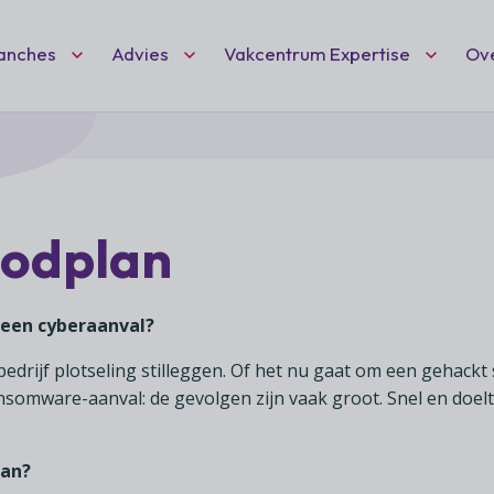
Fc VC DEF
anches
Advies
Vakcentrum Expertise
Ov
Zoeken
nt
ten
idisch advies
hartiging
Ne
Wo
(l
eid
 speciaalzaken
dvies
odplan
Wil
Vak
Het
ciaalzaken
ies
deel
mai
ond
we 
Vak
 een cyberaanval?
rschap
afelen
ond
ant
edrijf plotseling stilleggen. Of het nu gaat om een gehackt
 hobby- en feestartikelen
en 
somware-aanval: de gevolgen zijn vaak groot. Snel en doelt
net
lan?