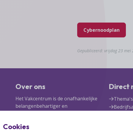
Cybernoodplan
Gepubliceerd: vrijdag 23 mei
Over ons
Direct
Het Vakcentrum is de onafhankelijke
Thema's
belangenbehartiger en
Bedrijfs
bewezen partner van zelfstandige
Vakcent
detaillisten in food, non-food,
Lid wor
Cookies
fast moving consumer goods en
Inlogge