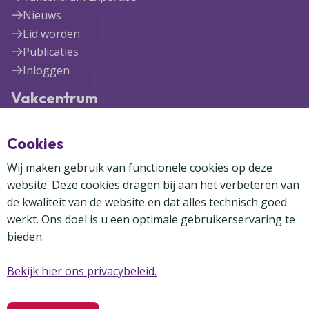
Nieuws
Lid worden
Publicaties
Inloggen
Vakcentrum
Blekerijlaan 1
Cookies
3447 GR Woerden
(0348) 41 97 71
Wij maken gebruik van functionele cookies op deze
info@vakcentrum.nl
website. Deze cookies dragen bij aan het verbeteren van
de kwaliteit van de website en dat alles technisch goed
werkt. Ons doel is u een optimale gebruikerservaring te
bieden.
Bekijk hier ons privacybeleid.
Copyright Vakcentrum 2024-2026
Privacybeleid
Disclaimer
Cookies