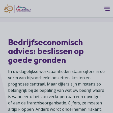
Logo 50 Jubileum Goud Fc VC DEF
Thema's
Bedrijfseconomisch
MEERwaarde
Branches
advies: beslissen op
Assortiment
Branches overzicht
goede gronden
Digitalisering
Advies
Supermarkten
Duurzaamheid
In uw dagelijkse werkzaamheden staan cijfers in de
Advies overzicht
Foodspecialiteitenwinkels
Vakcentrum Expertise
Franchise
vorm van bijvoorbeeld omzetten, kosten en
Bedrijfsjuridisch advies
prognoses centraal. Maar cijfers zijn minstens zo
Biologische speciaalzaken
Innovatie
Vakcentrum Expertise overzicht
belangrijk bij de bepaling van wat uw bedrijf waard
Bedrijfseconomisch advies
Over Vakcentrum
Drogisterijen
Klanten
is wanneer u het zou verkopen aan een opvolger
Belangenbehartiging
Franchise advies
Drankenspeciaalzaken
of aan de franchiseorganisatie. Cijfers, ze moeten
Ondernemerschap
Over Vakcentrum overzicht
Advies
Verenigingsondersteuning
altijd kloppen. Anders wordt ondernemen riskant.
Huishoudelijke artikelenzaken
Werkgeverschap