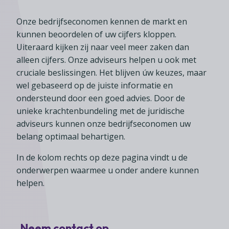
Lid worden
A-Z
Diensten
Fiscaal advies
Koken en tafelen
Besturen
Onze bedrijfseconomen kennen de markt en
Agenda
Kennis & inspiratie
Tarieven en voorwaarden
Zoetwarenwinkels
kunnen beoordelen of uw cijfers kloppen.
Statuten
Ledenvoordeel
Contact
Uiteraard kijken zij naar veel meer zaken dan
Speelgoed, hobby- en feestartikelen
Ons team
alleen cijfers. Onze adviseurs helpen u ook met
Publicatieoverzicht
Inloggen
Branchecijfers
cruciale beslissingen. Het blijven úw keuzes, maar
Vacatures
wel gebaseerd op de juiste informatie en
Zoeken
Partners
ondersteund door een goed advies. Door de
unieke krachtenbundeling met de juridische
Jaarverslag
adviseurs kunnen onze bedrijfseconomen uw
Pers
belang optimaal behartigen.
In English
In de kolom rechts op deze pagina vindt u de
Agenda
onderwerpen waarmee u onder andere kunnen
helpen.
Neem contact op