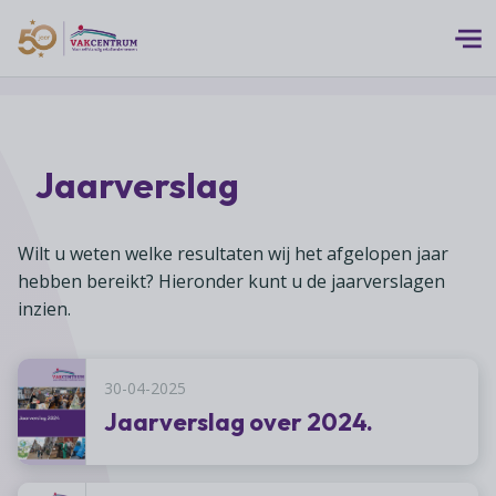
Logo 50 Jubileum Goud Fc VC DEF
Thema's
Jaarverslag
MEERwaarde
Branches
Assortiment
Branches overzicht
Wilt u weten welke resultaten wij het afgelopen jaar
Digitalisering
Advies
hebben bereikt? Hieronder kunt u de jaarverslagen
Supermarkten
Duurzaamheid
inzien.
Advies overzicht
Foodspecialiteitenwinkels
Vakcentrum Expertise
Franchise
Bedrijfsjuridisch advies
Biologische speciaalzaken
Innovatie
30-04-2025
Vakcentrum Expertise overzicht
Bedrijfseconomisch advies
Over Vakcentrum
Drogisterijen
Klanten
Jaarverslag over 2024.
Belangenbehartiging
Franchise advies
Drankenspeciaalzaken
Ondernemerschap
Over Vakcentrum overzicht
Advies
Verenigingsondersteuning
Huishoudelijke artikelenzaken
Werkgeverschap