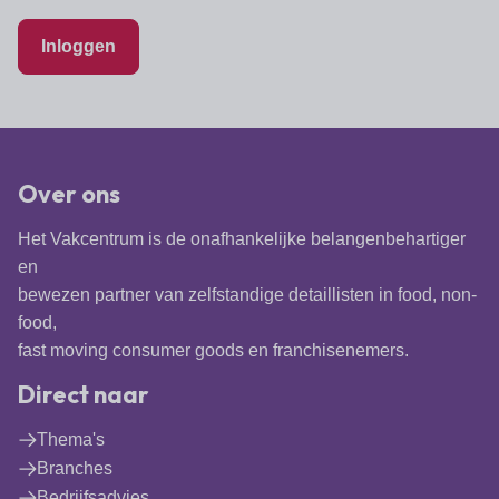
Lid worden
A-Z
Diensten
Fiscaal advies
Koken en tafelen
Besturen
Inloggen
Agenda
Kennis & inspiratie
Tarieven en voorwaarden
Zoetwarenwinkels
Statuten
Ledenvoordeel
Contact
Speelgoed, hobby- en feestartikelen
Ons team
Publicatieoverzicht
Inloggen
Branchecijfers
Vacatures
Over ons
Zoeken
Partners
Het Vakcentrum is de onafhankelijke belangenbehartiger
Jaarverslag
en
Pers
bewezen partner van zelfstandige detaillisten in food, non-
In English
food,
fast moving consumer goods en franchisenemers.
Agenda
Direct naar
Thema's
Branches
Bedrijfsadvies