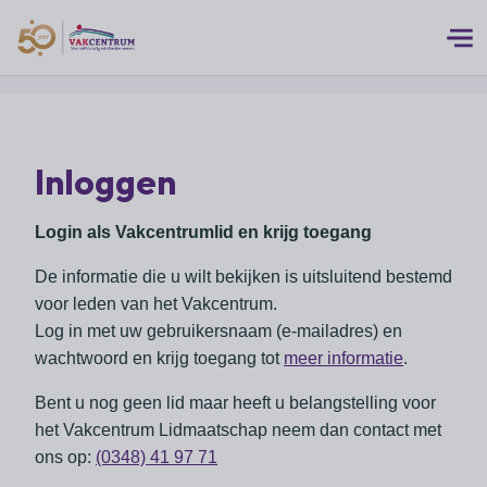
Logo 50 Jubileum Goud Fc VC DEF
Thema's
Inloggen
MEERwaarde
Branches
Assortiment
Login als Vakcentrumlid en krijg toegang
Branches overzicht
Digitalisering
Advies
De informatie die u wilt bekijken is uitsluitend bestemd
Supermarkten
Duurzaamheid
voor leden van het Vakcentrum.
Advies overzicht
Foodspecialiteitenwinkels
Vakcentrum Expertise
Log in met uw gebruikersnaam (e-mailadres) en
Franchise
Bedrijfsjuridisch advies
wachtwoord en krijg toegang tot
meer informatie
.
Biologische speciaalzaken
Innovatie
Vakcentrum Expertise overzicht
Bedrijfseconomisch advies
Over Vakcentrum
Drogisterijen
Bent u nog geen lid maar heeft u belangstelling voor
Klanten
Belangenbehartiging
het Vakcentrum Lidmaatschap neem dan contact met
Franchise advies
Drankenspeciaalzaken
Ondernemerschap
Over Vakcentrum overzicht
ons op:
(0348) 41 97 71
Advies
Verenigingsondersteuning
Huishoudelijke artikelenzaken
Werkgeverschap