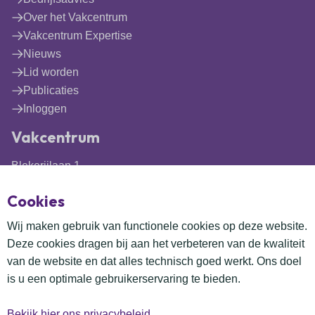
Over het Vakcentrum
Vakcentrum Expertise
Nieuws
Lid worden
Publicaties
Inloggen
Vakcentrum
Blekerijlaan 1
3447 GR Woerden
Cookies
(0348) 41 97 71
info@vakcentrum.nl
Wij maken gebruik van functionele cookies op deze website.
Deze cookies dragen bij aan het verbeteren van de kwaliteit
van de website en dat alles technisch goed werkt. Ons doel
is u een optimale gebruikerservaring te bieden.
Bekijk hier ons privacybeleid.