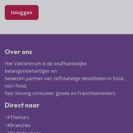
Lid worden
A-Z
Diensten
Fiscaal advies
Koken en tafelen
Besturen
Inloggen
Agenda
Kennis & inspiratie
Tarieven en voorwaarden
Zoetwarenwinkels
Statuten
Ledenvoordeel
Contact
Speelgoed, hobby- en feestartikelen
Ons team
Publicatieoverzicht
Inloggen
Branchecijfers
Vacatures
Over ons
Zoeken
Partners
Het Vakcentrum is de onafhankelijke
Jaarverslag
belangenbehartiger en
Pers
bewezen partner van zelfstandige detaillisten in food,
In English
non-food,
fast moving consumer goods en franchisenemers.
Agenda
Direct naar
Thema's
Branches