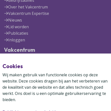
Bedrijfsadvies
Over het Vakcentrum
Vakcentrum Expertise
Nieuws
Lid worden
Publicaties
Inloggen
Vakcentrum
Blekerijlaan 1
Cookies
3447 GR Woerden
(0348) 41 97 71
Wij maken gebruik van functionele cookies op deze
info@vakcentrum.nl
website. Deze cookies dragen bij aan het verbeteren van
de kwaliteit van de website en dat alles technisch goed
werkt. Ons doel is u een optimale gebruikerservaring te
bieden.