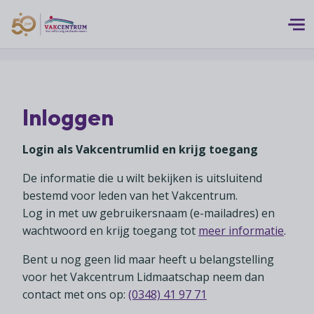
Logo 50 Jubileum Goud Fc VC DEF
Thema's
Inloggen
MEERwaarde
Branches
Assortiment
Login als Vakcentrumlid en krijg toegang
Branches overzicht
Digitalisering
Advies
De informatie die u wilt bekijken is uitsluitend
Supermarkten
Duurzaamheid
bestemd voor leden van het Vakcentrum.
Advies overzicht
Foodspecialiteitenwinkels
Vakcentrum Expertise
Log in met uw gebruikersnaam (e-mailadres) en
Franchise
Bedrijfsjuridisch advies
wachtwoord en krijg toegang tot
meer informatie
.
Biologische speciaalzaken
Innovatie
Vakcentrum Expertise overzicht
Bedrijfseconomisch advies
Over Vakcentrum
Drogisterijen
Bent u nog geen lid maar heeft u belangstelling
Klanten
Belangenbehartiging
voor het Vakcentrum Lidmaatschap neem dan
Franchise advies
Drankenspeciaalzaken
Ondernemerschap
Over Vakcentrum overzicht
contact met ons op:
(0348) 41 97 71
Advies
Verenigingsondersteuning
Huishoudelijke artikelenzaken
Werkgeverschap