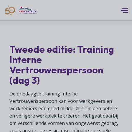
Logo 50 Jubileum Goud Fc VC DEF
Thema's
Tweede editie: Training
MEERwaarde
Branches
Interne
Assortiment
Branches overzicht
Vertrouwenspersoon
Digitalisering
Advies
Supermarkten
(dag 3)
Duurzaamheid
Advies overzicht
Foodspecialiteitenwinkels
Vakcentrum Expertise
Franchise
De driedaagse training Interne
Bedrijfsjuridisch advies
Biologische speciaalzaken
Innovatie
Vertrouwenspersoon kan voor werkgevers en
Vakcentrum Expertise overzicht
Bedrijfseconomisch advies
Over Vakcentrum
werknemers een goed middel zijn om een betere
Drogisterijen
Klanten
Belangenbehartiging
en veiligere werkplek te creëren. Het gaat daarbij
Franchise advies
Drankenspeciaalzaken
Ondernemerschap
Over Vakcentrum overzicht
om verschillende vormen van ongewenst gedrag,
Advies
Verenigingsondersteuning
Huishoudelijke artikelenzaken
zoals pesten, agressie, discriminatie, seksuele
Werkgeverschap