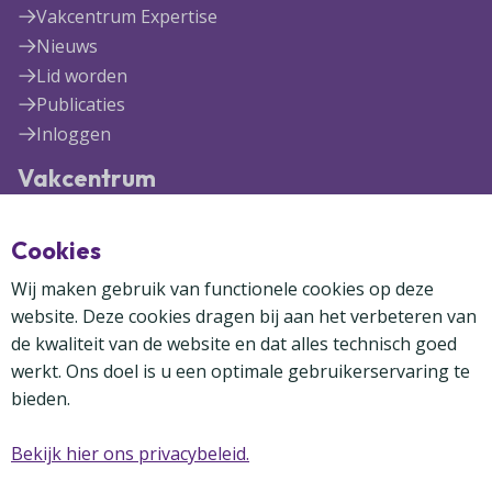
Vakcentrum Expertise
Nieuws
Lid worden
Publicaties
Inloggen
Vakcentrum
Blekerijlaan 1
Cookies
3447 GR Woerden
(0348) 41 97 71
Wij maken gebruik van functionele cookies op deze
info@vakcentrum.nl
website. Deze cookies dragen bij aan het verbeteren van
de kwaliteit van de website en dat alles technisch goed
werkt. Ons doel is u een optimale gebruikerservaring te
bieden.
Bekijk hier ons privacybeleid.
Copyright Vakcentrum 2024-2026