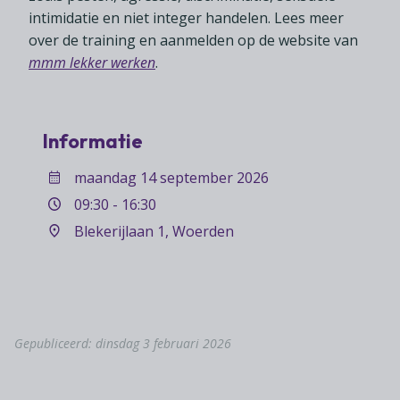
Lid worden
A-Z
Diensten
Fiscaal advies
intimidatie en niet integer handelen. Lees meer
Koken en tafelen
Besturen
over de training en aanmelden op de website van
Agenda
Kennis & inspiratie
Tarieven en voorwaarden
Zoetwarenwinkels
mmm lekker werken
.
Statuten
Ledenvoordeel
Contact
Speelgoed, hobby- en feestartikelen
Ons team
Publicatieoverzicht
Inloggen
Branchecijfers
Vacatures
Informatie
Zoeken
Partners
maandag 14 september 2026
Jaarverslag
09:30 - 16:30
Pers
Blekerijlaan 1, Woerden
In English
Agenda
Gepubliceerd: dinsdag 3 februari 2026