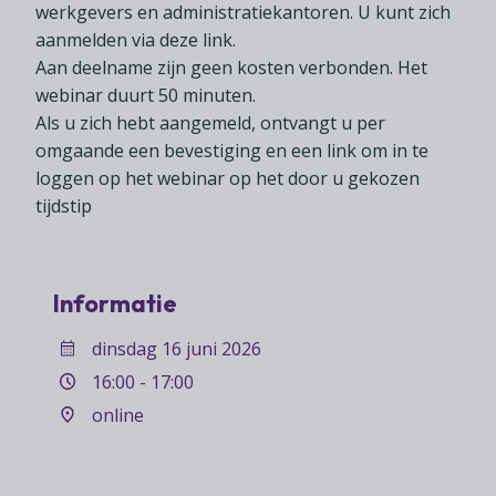
Lid worden
A-Z
werkgevers en administratiekantoren. U kunt zich
Diensten
Fiscaal advies
Koken en tafelen
aanmelden via deze link.
Besturen
Agenda
Kennis & inspiratie
Tarieven en voorwaarden
Aan deelname zijn geen kosten verbonden. Het
Zoetwarenwinkels
Statuten
Ledenvoordeel
webinar duurt 50 minuten.
Contact
Speelgoed, hobby- en feestartikelen
Ons team
Als u zich hebt aangemeld, ontvangt u per
Publicatieoverzicht
Inloggen
Branchecijfers
omgaande een bevestiging en een link om in te
Vacatures
loggen op het webinar op het door u gekozen
Zoeken
Partners
tijdstip
Jaarverslag
Pers
Informatie
In English
dinsdag 16 juni 2026
Agenda
16:00 - 17:00
online