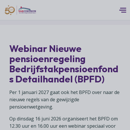
Logo 50 Jubileum Goud Fc VC DEF
Thema's
Webinar Nieuwe
MEERwaarde
Branches
pensioenregeling
Assortiment
Branches overzicht
Bedrijfstakpensioenfond
Digitalisering
Advies
Supermarkten
s Detailhandel (BPFD)
Duurzaamheid
Advies overzicht
Foodspecialiteitenwinkels
Vakcentrum Expertise
Franchise
Per 1 januari 2027 gaat ook het BPFD over naar de
Bedrijfsjuridisch advies
Biologische speciaalzaken
Innovatie
nieuwe regels van de gewijzigde
Vakcentrum Expertise overzicht
Bedrijfseconomisch advies
Over Vakcentrum
pensioenwetgeving.
Drogisterijen
Klanten
Belangenbehartiging
Franchise advies
Drankenspeciaalzaken
Op dinsdag 16 juni 2026 organiseert het BPFD om
Ondernemerschap
Over Vakcentrum overzicht
Advies
Verenigingsondersteuning
12.30 uur en 16.00 uur een webinar speciaal voor
Huishoudelijke artikelenzaken
Werkgeverschap