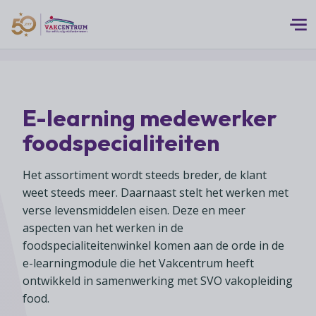
Logo 50 Jubileum Goud Fc VC DEF
Thema's
E-learning medewerker
MEERwaarde
Branches
foodspecialiteiten
Assortiment
Branches overzicht
Digitalisering
Advies
Het assortiment wordt steeds breder, de klant
Supermarkten
Duurzaamheid
weet steeds meer. Daarnaast stelt het werken met
Advies overzicht
Foodspecialiteitenwinkels
verse levensmiddelen eisen. Deze en meer
Vakcentrum Expertise
Franchise
aspecten van het werken in de
Bedrijfsjuridisch advies
Biologische speciaalzaken
Innovatie
foodspecialiteitenwinkel komen aan de orde in de
Vakcentrum Expertise overzicht
Bedrijfseconomisch advies
Over Vakcentrum
Drogisterijen
e-learningmodule die het Vakcentrum heeft
Klanten
Belangenbehartiging
Franchise advies
ontwikkeld in samenwerking met SVO vakopleiding
Drankenspeciaalzaken
Ondernemerschap
Over Vakcentrum overzicht
food.
Advies
Verenigingsondersteuning
Huishoudelijke artikelenzaken
Werkgeverschap