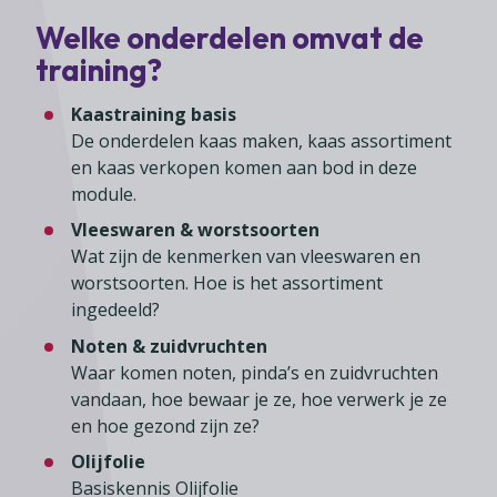
Lid worden
A-Z
Diensten
Fiscaal advies
Koken en tafelen
Welke onderdelen omvat de
Besturen
Agenda
Kennis & inspiratie
Tarieven en voorwaarden
training?
Zoetwarenwinkels
Statuten
Ledenvoordeel
Contact
Speelgoed, hobby- en feestartikelen
Kaastraining basis
Ons team
Publicatieoverzicht
De onderdelen kaas maken, kaas assortiment
Inloggen
Branchecijfers
Vacatures
en kaas verkopen komen aan bod in deze
Zoeken
module.
Partners
Vleeswaren & worstsoorten
Jaarverslag
Wat zijn de kenmerken van vleeswaren en
Pers
worstsoorten. Hoe is het assortiment
ingedeeld?
In English
Noten & zuidvruchten
Agenda
Waar komen noten, pinda’s en zuidvruchten
vandaan, hoe bewaar je ze, hoe verwerk je ze
en hoe gezond zijn ze?
Olijfolie
Basiskennis Olijfolie