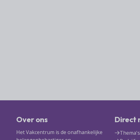
Over ons
Direct
Het Vakcentrum is de onafhankelijke
Thema's