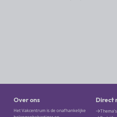
Over ons
Direct
Het Vakcentrum is de onafhankelijke
Thema's