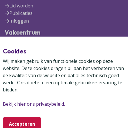
Lid worden
Publicaties
Inloggen
Vakcentrum
Blekerijlaan 1
Cookies
3447 GR Woerden
(0348) 41 97 71
Wij maken gebruik van functionele cookies op deze
info@vakcentrum.nl
website. Deze cookies dragen bij aan het verbeteren van
de kwaliteit van de website en dat alles technisch goed
werkt. Ons doel is u een optimale gebruikerservaring te
bieden.
Bekijk hier ons privacybeleid.
Copyright Vakcentrum 2024-2026
Privacybeleid
Disclaimer
Cookies
Accepteren