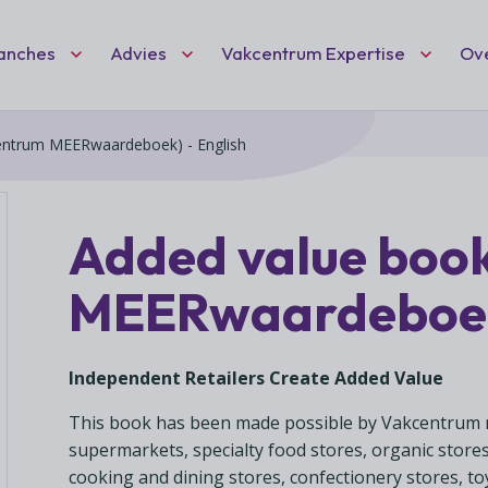
Fc VC DEF
anches
Advies
Vakcentrum Expertise
Ov
entrum MEERwaardeboek) - English
Zoeken
nt
ten
idisch advies
hartiging
Ne
Wo
(l
eid
 speciaalzaken
dvies
Added value boo
Wil
Vak
Het
ciaalzaken
ies
deel
mai
MEERwaardeboek)
ond
we 
Vak
rschap
afelen
ond
ant
 hobby- en feestartikelen
en 
Independent Retailers Create Added Value
net
This book has been made possible by Vakcentrum 
supermarkets, specialty food stores, organic stor
cooking and dining stores, confectionery stores, t