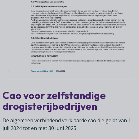
Lid worden
A-Z
Diensten
Fiscaal advies
Koken en tafelen
Besturen
Agenda
Kennis & inspiratie
Tarieven en voorwaarden
Zoetwarenwinkels
Statuten
Ledenvoordeel
Contact
Speelgoed, hobby- en feestartikelen
Ons team
Publicatieoverzicht
Inloggen
Branchecijfers
Vacatures
Zoeken
Partners
Jaarverslag
Pers
In English
Cao voor zelfstandige
Agenda
drogisterijbedrijven
De algemeen verbindend verklaarde cao die geldt van 1
juli 2024 tot en met 30 juni 2025