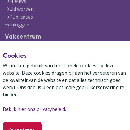
Nieuws
Lid worden
Publicaties
Inloggen
Vakcentrum
Blekerijlaan 1
Cookies
3447 GR Woerden
(0348) 41 97 71
Wij maken gebruik van functionele cookies op deze
info@vakcentrum.nl
website. Deze cookies dragen bij aan het verbeteren van
de kwaliteit van de website en dat alles technisch goed
werkt. Ons doel is u een optimale gebruikerservaring te
bieden.
Bekijk hier ons privacybeleid.
Copyright Vakcentrum 2024-2026
Privacybeleid
Disclaimer
Cookies
Accepteren