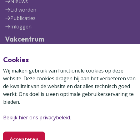
Nieuws
Lid worden
Publicaties
Inloggen
Vakcentrum
Blekerijlaan 1
Cookies
3447 GR Woerden
(0348) 41 97 71
Wij maken gebruik van functionele cookies op deze
info@vakcentrum.nl
website. Deze cookies dragen bij aan het verbeteren van
de kwaliteit van de website en dat alles technisch goed
werkt. Ons doel is u een optimale gebruikerservaring te
bieden.
Bekijk hier ons privacybeleid.
Copyright Vakcentrum 2024-2026
Privacybeleid
Disclaimer
Cookies
Accepteren