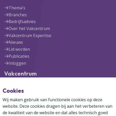
Thema's
Branches
Bedrijfsadvies
Over het Vakcentrum
Vakcentrum Expertise
Nieuws
Lid worden
Publicaties
Inloggen
Vakcentrum
Blekerijlaan 1
Cookies
3447 GR Woerden
(0348) 41 97 71
Wij maken gebruik van functionele cookies op deze
info@vakcentrum.nl
website. Deze cookies dragen bij aan het verbeteren van
de kwaliteit van de website en dat alles technisch goed