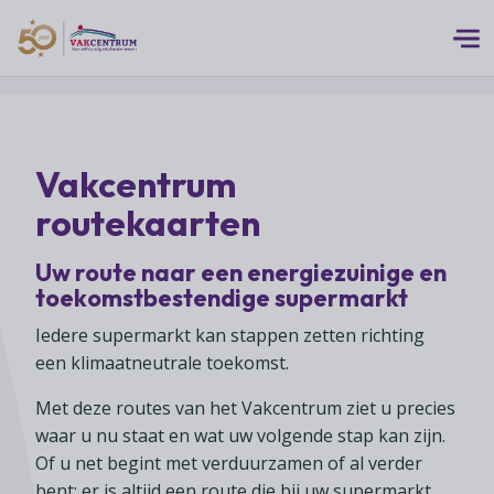
Logo 50 Jubileum Goud Fc VC DEF
Thema's
Vakcentrum
MEERwaarde
Branches
routekaarten
Assortiment
Branches overzicht
Digitalisering
Advies
Uw route naar een energiezuinige en
Supermarkten
toekomstbestendige supermarkt
Duurzaamheid
Advies overzicht
Foodspecialiteitenwinkels
Vakcentrum Expertise
Iedere supermarkt kan stappen zetten richting
Franchise
Bedrijfsjuridisch advies
een klimaatneutrale toekomst.
Biologische speciaalzaken
Innovatie
Vakcentrum Expertise overzicht
Bedrijfseconomisch advies
Over Vakcentrum
Drogisterijen
Met deze routes van het Vakcentrum ziet u precies
Klanten
Belangenbehartiging
waar u nu staat en wat uw volgende stap kan zijn.
Franchise advies
Drankenspeciaalzaken
Ondernemerschap
Over Vakcentrum overzicht
Of u net begint met verduurzamen of al verder
Advies
Verenigingsondersteuning
Huishoudelijke artikelenzaken
bent: er is altijd een route die bij uw supermarkt
Werkgeverschap