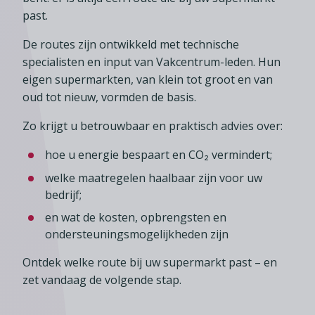
Lid worden
A-Z
Diensten
Fiscaal advies
past.
Koken en tafelen
Besturen
Agenda
Kennis & inspiratie
Tarieven en voorwaarden
Zoetwarenwinkels
De routes zijn ontwikkeld met technische
Statuten
Ledenvoordeel
specialisten en input van Vakcentrum-leden. Hun
Contact
Speelgoed, hobby- en feestartikelen
Ons team
eigen supermarkten, van klein tot groot en van
Publicatieoverzicht
Inloggen
Branchecijfers
oud tot nieuw, vormden de basis.
Vacatures
Zoeken
Zo krijgt u betrouwbaar en praktisch advies over:
Partners
Jaarverslag
hoe u energie bespaart en CO₂ vermindert;
Pers
welke maatregelen haalbaar zijn voor uw
bedrijf;
In English
en wat de kosten, opbrengsten en
Agenda
ondersteuningsmogelijkheden zijn
Ontdek welke route bij uw supermarkt past – en
zet vandaag de volgende stap.