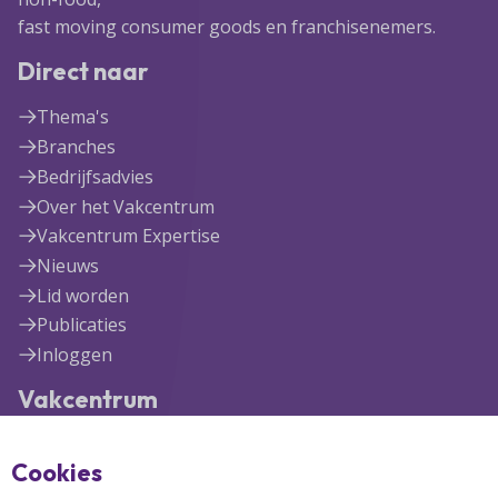
fast moving consumer goods en franchisenemers.
Direct naar
Thema's
Branches
Bedrijfsadvies
Over het Vakcentrum
Vakcentrum Expertise
Nieuws
Lid worden
Publicaties
Inloggen
Vakcentrum
Blekerijlaan 1
Cookies
3447 GR Woerden