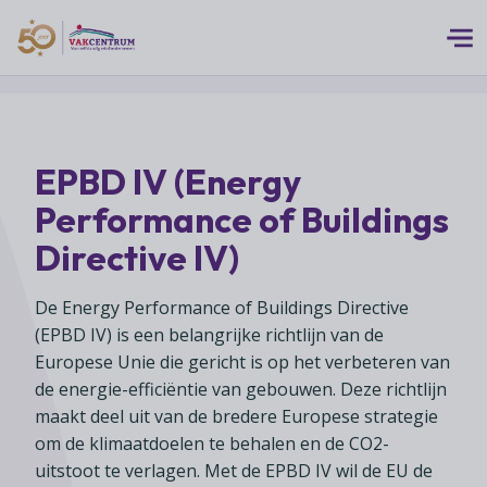
Logo 50 Jubileum Goud Fc VC DEF
Thema's
EPBD IV (Energy
MEERwaarde
Branches
Performance of Buildings
Assortiment
Branches overzicht
Directive IV)
Digitalisering
Advies
Supermarkten
Duurzaamheid
De Energy Performance of Buildings Directive
Advies overzicht
Foodspecialiteitenwinkels
Vakcentrum Expertise
Franchise
(EPBD IV) is een belangrijke richtlijn van de
Bedrijfsjuridisch advies
Europese Unie die gericht is op het verbeteren van
Biologische speciaalzaken
Innovatie
Vakcentrum Expertise overzicht
de energie-efficiëntie van gebouwen. Deze richtlijn
Bedrijfseconomisch advies
Over Vakcentrum
Drogisterijen
Klanten
maakt deel uit van de bredere Europese strategie
Belangenbehartiging
Franchise advies
Drankenspeciaalzaken
om de klimaatdoelen te behalen en de CO2-
Ondernemerschap
Over Vakcentrum overzicht
Advies
Verenigingsondersteuning
uitstoot te verlagen. Met de EPBD IV wil de EU de
Huishoudelijke artikelenzaken
Werkgeverschap