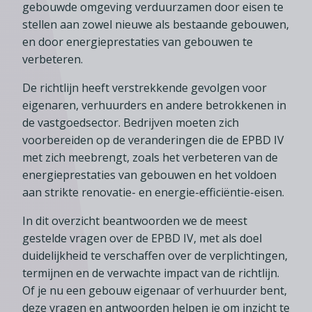
Lid worden
A-Z
gebouwde omgeving verduurzamen door eisen te
Diensten
Fiscaal advies
Koken en tafelen
stellen aan zowel nieuwe als bestaande gebouwen,
Besturen
Agenda
Kennis & inspiratie
Tarieven en voorwaarden
en door energieprestaties van gebouwen te
Zoetwarenwinkels
Statuten
Ledenvoordeel
verbeteren.
Contact
Speelgoed, hobby- en feestartikelen
Ons team
Publicatieoverzicht
De richtlijn heeft verstrekkende gevolgen voor
Inloggen
Branchecijfers
Vacatures
eigenaren, verhuurders en andere betrokkenen in
Zoeken
de vastgoedsector. Bedrijven moeten zich
Partners
voorbereiden op de veranderingen die de EPBD IV
Jaarverslag
met zich meebrengt, zoals het verbeteren van de
energieprestaties van gebouwen en het voldoen
Pers
aan strikte renovatie- en energie-efficiëntie-eisen.
In English
In dit overzicht beantwoorden we de meest
Agenda
gestelde vragen over de EPBD IV, met als doel
duidelijkheid te verschaffen over de verplichtingen,
termijnen en de verwachte impact van de richtlijn.
Of je nu een gebouw eigenaar of verhuurder bent,
deze vragen en antwoorden helpen je om inzicht te