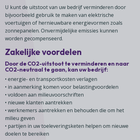
Lid worden
A-Z
Diensten
Fiscaal advies
U kunt de uitstoot van uw bedrijf verminderen door
Koken en tafelen
Besturen
Agenda
Kennis & inspiratie
bijvoorbeeld gebruik te maken van elektrische
Tarieven en voorwaarden
Zoetwarenwinkels
voertuigen of hernieuwbare energievormen zoals
Statuten
Ledenvoordeel
Contact
zonnepanelen. Onvermijdelijke emissies kunnen
Speelgoed, hobby- en feestartikelen
Ons team
Publicatieoverzicht
worden gecompenseerd.
Inloggen
Branchecijfers
Vacatures
Zakelijke voordelen
Zoeken
Partners
Door de CO2-uitstoot te verminderen en naar
Jaarverslag
CO2-neutraal te gaan, kan uw bedrijf:
Pers
• energie- en transportkosten verlagen
• in aanmerking komen voor belastingvoordelen
In English
• voldoen aan milieuvoorschriften
Agenda
• nieuwe klanten aantrekken
• werknemers aantrekken en behouden die om het
milieu geven
• partijen in uw toeleveringsketen helpen om nieuwe
doelen te bereiken