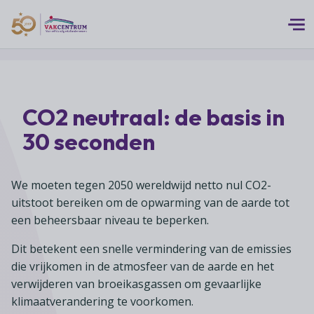
Logo 50 Jubileum Goud Fc VC DEF
Thema's
CO2 neutraal: de basis in
MEERwaarde
Branches
30 seconden
Assortiment
Branches overzicht
Digitalisering
Advies
Supermarkten
We moeten tegen 2050 wereldwijd netto nul CO2-
Duurzaamheid
uitstoot bereiken om de opwarming van de aarde tot
Advies overzicht
Foodspecialiteitenwinkels
Vakcentrum Expertise
Franchise
een beheersbaar niveau te beperken.
Bedrijfsjuridisch advies
Biologische speciaalzaken
Innovatie
Vakcentrum Expertise overzicht
Dit betekent een snelle vermindering van de emissies
Bedrijfseconomisch advies
Over Vakcentrum
Drogisterijen
Klanten
die vrijkomen in de atmosfeer van de aarde en het
Belangenbehartiging
Franchise advies
Drankenspeciaalzaken
verwijderen van broeikasgassen om gevaarlijke
Ondernemerschap
Over Vakcentrum overzicht
Advies
klimaatverandering te voorkomen.
Verenigingsondersteuning
Huishoudelijke artikelenzaken
Werkgeverschap