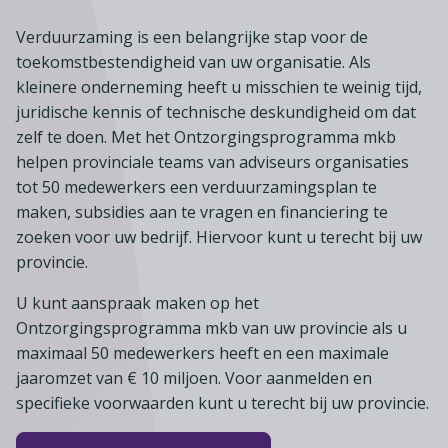
Lid worden
A-Z
Diensten
Fiscaal advies
Koken en tafelen
Verduurzaming is een belangrijke stap voor de
Besturen
Agenda
Kennis & inspiratie
Tarieven en voorwaarden
toekomstbestendigheid van uw organisatie. Als
Zoetwarenwinkels
Statuten
Ledenvoordeel
kleinere onderneming heeft u misschien te weinig tijd,
Contact
Speelgoed, hobby- en feestartikelen
Ons team
juridische kennis of technische deskundigheid om dat
Publicatieoverzicht
Inloggen
Branchecijfers
zelf te doen. Met het Ontzorgingsprogramma mkb
Vacatures
helpen provinciale teams van adviseurs organisaties
Zoeken
Partners
tot 50 medewerkers een verduurzamingsplan te
maken, subsidies aan te vragen en financiering te
Jaarverslag
zoeken voor uw bedrijf. Hiervoor kunt u terecht bij uw
Pers
provincie.
In English
U kunt aanspraak maken op het
Agenda
Ontzorgingsprogramma mkb van uw provincie als u
maximaal 50 medewerkers heeft en een maximale
jaaromzet van € 10 miljoen. Voor aanmelden en
specifieke voorwaarden kunt u terecht bij uw provincie.