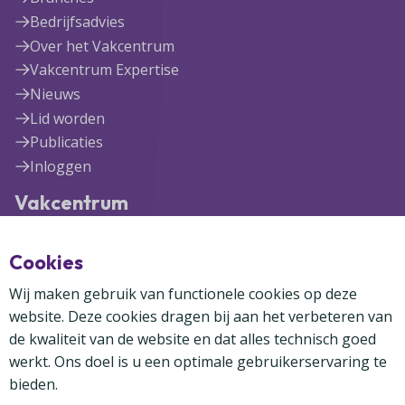
Bedrijfsadvies
Over het Vakcentrum
Vakcentrum Expertise
Nieuws
Lid worden
Publicaties
Inloggen
Vakcentrum
Blekerijlaan 1
Cookies
3447 GR Woerden
(0348) 41 97 71
Wij maken gebruik van functionele cookies op deze
info@vakcentrum.nl
website. Deze cookies dragen bij aan het verbeteren van
de kwaliteit van de website en dat alles technisch goed
werkt. Ons doel is u een optimale gebruikerservaring te
bieden.