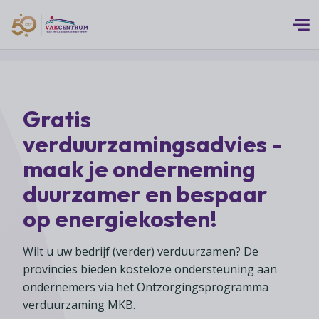
Logo 50 Jubileum Goud Fc VC DEF
Thema's
Gratis
MEERwaarde
Branches
verduurzamingsadvies -
Assortiment
Branches overzicht
maak je onderneming
Digitalisering
Advies
Supermarkten
duurzamer en bespaar
Duurzaamheid
Advies overzicht
Foodspecialiteitenwinkels
op energiekosten!
Vakcentrum Expertise
Franchise
Bedrijfsjuridisch advies
Biologische speciaalzaken
Innovatie
Vakcentrum Expertise overzicht
Wilt u uw bedrijf (verder) verduurzamen? De
Bedrijfseconomisch advies
Over Vakcentrum
Drogisterijen
Klanten
provincies bieden kosteloze ondersteuning aan
Belangenbehartiging
Franchise advies
ondernemers via het Ontzorgingsprogramma
Drankenspeciaalzaken
Ondernemerschap
Over Vakcentrum overzicht
Advies
verduurzaming MKB.
Verenigingsondersteuning
Huishoudelijke artikelenzaken
Werkgeverschap