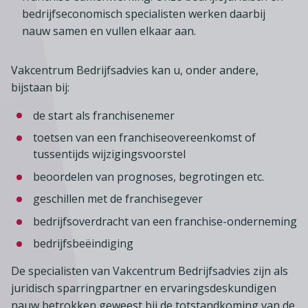
Lid worden
A-Z
Diensten
Fiscaal advies
bedrijfseconomisch specialisten werken daarbij
Koken en tafelen
Besturen
nauw samen en vullen elkaar aan.
Agenda
Kennis & inspiratie
Tarieven en voorwaarden
Zoetwarenwinkels
Statuten
Ledenvoordeel
Contact
Speelgoed, hobby- en feestartikelen
Vakcentrum Bedrijfsadvies kan u, onder andere,
Ons team
Publicatieoverzicht
bijstaan bij:
Inloggen
Branchecijfers
Vacatures
de start als franchisenemer
Zoeken
Partners
toetsen van een franchiseovereenkomst of
Jaarverslag
tussentijds wijzigingsvoorstel
Pers
beoordelen van prognoses, begrotingen etc.
In English
geschillen met de franchisegever
bedrijfsoverdracht van een franchise-onderneming
Agenda
bedrijfsbeëindiging
De specialisten van Vakcentrum Bedrijfsadvies zijn als
juridisch sparringpartner en ervaringsdeskundigen
nauw betrokken geweest bij de totstandkoming van de