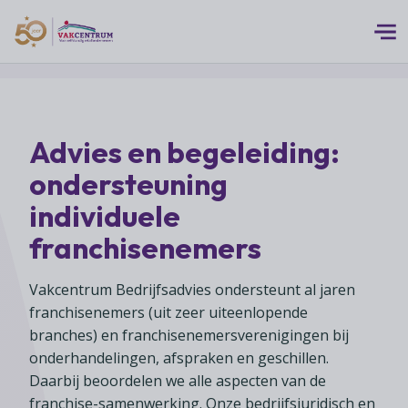
Logo 50 Jubileum Goud Fc VC DEF
Thema's
Advies en begeleiding:
MEERwaarde
Branches
ondersteuning
Assortiment
Branches overzicht
individuele
Digitalisering
Advies
Supermarkten
franchisenemers
Duurzaamheid
Advies overzicht
Foodspecialiteitenwinkels
Vakcentrum Expertise
Franchise
Vakcentrum Bedrijfsadvies ondersteunt al jaren
Bedrijfsjuridisch advies
Biologische speciaalzaken
Innovatie
franchisenemers (uit zeer uiteenlopende
Vakcentrum Expertise overzicht
Bedrijfseconomisch advies
Over Vakcentrum
branches) en franchisenemersverenigingen bij
Drogisterijen
Klanten
Belangenbehartiging
onderhandelingen, afspraken en geschillen.
Franchise advies
Drankenspeciaalzaken
Ondernemerschap
Over Vakcentrum overzicht
Daarbij beoordelen we alle aspecten van de
Advies
Verenigingsondersteuning
Huishoudelijke artikelenzaken
franchise-samenwerking. Onze bedrijfsjuridisch en
Werkgeverschap