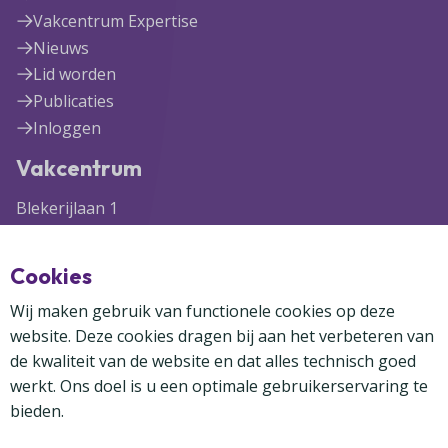
Vakcentrum Expertise
Nieuws
Lid worden
Publicaties
Inloggen
Vakcentrum
Blekerijlaan 1
3447 GR Woerden
(0348) 41 97 71
Cookies
info@vakcentrum.nl
Wij maken gebruik van functionele cookies op deze
website. Deze cookies dragen bij aan het verbeteren van
de kwaliteit van de website en dat alles technisch goed
werkt. Ons doel is u een optimale gebruikerservaring te
bieden.
Copyright Vakcentrum 2024-2026