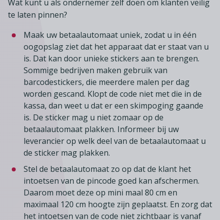
Lid worden
A-Z
Wat kunt u als ondernemer zelf doen om klanten veilig
Diensten
Fiscaal advies
Koken en tafelen
te laten pinnen?
Besturen
Agenda
Kennis & inspiratie
Tarieven en voorwaarden
Zoetwarenwinkels
Maak uw betaalautomaat uniek, zodat u in één
Statuten
Ledenvoordeel
Contact
oogopslag ziet dat het apparaat dat er staat van u
Speelgoed, hobby- en feestartikelen
Ons team
Publicatieoverzicht
is. Dat kan door unieke stickers aan te brengen.
Inloggen
Branchecijfers
Sommige bedrijven maken gebruik van
Vacatures
barcodestickers, die meerdere malen per dag
Zoeken
Partners
worden gescand. Klopt de code niet met die in de
kassa, dan weet u dat er een skimpoging gaande
Jaarverslag
is. De sticker mag u niet zomaar op de
Pers
betaalautomaat plakken. Informeer bij uw
leverancier op welk deel van de betaalautomaat u
In English
de sticker mag plakken.
Agenda
Stel de betaalautomaat zo op dat de klant het
intoetsen van de pincode goed kan afschermen.
Daarom moet deze op mini maal 80 cm en
maximaal 120 cm hoogte zijn geplaatst. En zorg dat
het intoetsen van de code niet zichtbaar is vanaf