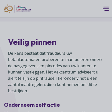
Logo 50 Jubileum Goud Fc VC DEF
Thema's
Veilig pinnen
MEERwaarde
Branches
Assortiment
De kans bestaat dat fraudeurs uw
Branches overzicht
Digitalisering
betaalautomaten proberen te manipuleren om zo
Advies
Supermarkten
de pasgegevens en pincodes van uw klanten te
Duurzaamheid
kunnen vastleggen. Het Vakcentrum adviseert u
Advies overzicht
Foodspecialiteitenwinkels
Vakcentrum Expertise
Franchise
alert te zijn op pinfraude. Hieronder vindt u een
Bedrijfsjuridisch advies
Biologische speciaalzaken
aantal maatregelen, die u kunt nemen om dit te
Innovatie
Vakcentrum Expertise overzicht
Bedrijfseconomisch advies
bestrijden.
Over Vakcentrum
Drogisterijen
Klanten
Belangenbehartiging
Franchise advies
Drankenspeciaalzaken
Ondernemerschap
Over Vakcentrum overzicht
Onderneem zelf actie
Advies
Verenigingsondersteuning
Huishoudelijke artikelenzaken
Werkgeverschap