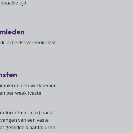
epaalde tijd
umleden
an de arbeidsovereenkomst
msten
 stimuleren een werknemer
en per week (vaste
 (nuluren/min-max) nadat
tvangen van een vaste
et gemiddeld aantal uren