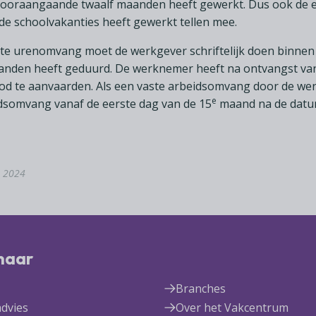
vooraangaande twaalf maanden heeft gewerkt. Dus ook de e
e schoolvakanties heeft gewerkt tellen mee.
te urenomvang moet de werkgever schriftelijk doen binnen
aanden heeft geduurd. De werknemer heeft na ontvangst v
od te aanvaarden. Als een vaste arbeidsomvang door de w
e
idsomvang vanaf de eerste dag van de 15
maand na de datum
l 2024
 naar
Branches
advies
Over het Vakcentrum