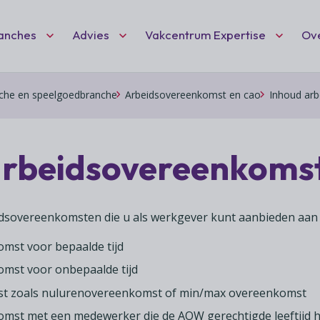
Fc VC DEF
anches
Advies
Vakcentrum Expertise
Ov
he en speelgoedbranche
Arbeidsovereenkomst en cao
Inhoud ar
Zoeken
nt
ten
idisch advies
hartiging
Ne
Wo
(l
eid
 speciaalzaken
dvies
arbeidsovereenkoms
Wil
Vak
Het
ciaalzaken
ies
deel
mai
ond
we 
Vak
rschap
afelen
beidsovereenkomsten die u als werkgever kunt aanbieden aa
ond
ant
 hobby- en feestartikelen
en 
mst voor bepaalde tijd
net
mst voor onbepaalde tijd
 zoals nulurenovereenkomst of min/max overeenkomst
mst met een medewerker die de AOW gerechtigde leeftijd h