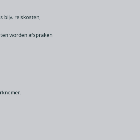
bijv. reiskosten,
hten worden afspraken
erknemer.
t