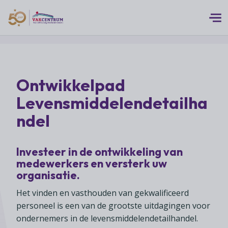
Logo 50 Jubileum Goud Fc VC DEF
Thema's
Ontwikkelpad
MEERwaarde
Branches
Levensmiddelendetailha
Assortiment
Branches overzicht
ndel
Digitalisering
Advies
Supermarkten
Duurzaamheid
Advies overzicht
Investeer in de ontwikkeling van
Foodspecialiteitenwinkels
Vakcentrum Expertise
Franchise
medewerkers en versterk uw
Bedrijfsjuridisch advies
Biologische speciaalzaken
Innovatie
organisatie.
Vakcentrum Expertise overzicht
Bedrijfseconomisch advies
Over Vakcentrum
Drogisterijen
Klanten
Het vinden en vasthouden van gekwalificeerd
Belangenbehartiging
Franchise advies
personeel is een van de grootste uitdagingen voor
Drankenspeciaalzaken
Ondernemerschap
Over Vakcentrum overzicht
Advies
ondernemers in de levensmiddelendetailhandel.
Verenigingsondersteuning
Huishoudelijke artikelenzaken
Werkgeverschap