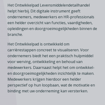
Lid worden
A-Z
Diensten
Fiscaal advies
Het Ontwikkelpad Levensmiddelendetailhandel
Koken en tafelen
Besturen
Agenda
helpt hierbij. Dit digitale instrument geeft
Kennis & inspiratie
Tarieven en voorwaarden
Zoetwarenwinkels
ondernemers, medewerkers en HR-professionals
Statuten
Ledenvoordeel
Contact
een helder overzicht van functies, vaardigheden,
Speelgoed, hobby- en feestartikelen
Ons team
Publicatieoverzicht
opleidingen en doorgroeimogelijkheden binnen de
Inloggen
Branchecijfers
Vacatures
branche.
Zoeken
Partners
Het Ontwikkelpad is ontwikkeld om
carrièrestappen concreet te visualiseren. Voor
Jaarverslag
ondernemers biedt het een praktisch hulpmiddel
Pers
voor werving, ontwikkeling en behoud van
medewerkers. Daarnaast helpt het om ontwikkel-
In English
en doorgroeimogelijkheden inzichtelijk te maken.
Agenda
Medewerkers krijgen hierdoor een helder
perspectief op hun loopbaan, wat de motivatie en
binding met uw onderneming kan versterken.