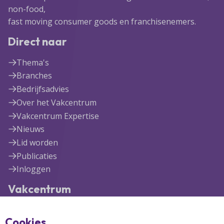
non-food,
fast moving consumer goods en franchisenemers.
Direct naar
Thema's
Branches
Bedrijfsadvies
Over het Vakcentrum
Vakcentrum Expertise
Nieuws
Lid worden
Publicaties
Inloggen
Vakcentrum
Blekerijlaan 1
Cookies
3447 GR Woerden