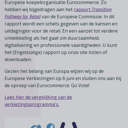
Lid worden
A-Z
Europese koepelorganisatie Eurocommerce. Zo
Diensten
Fiscaal advies
Koken en tafelen
hebben wij bijgedragen aan het
rapport
Transition
Besturen
Agenda
Kennis & inspiratie
Tarieven en voorwaarden
Pathway for Retail
van de Europese Commissie. In dit
Zoetwarenwinkels
Statuten
Ledenvoordeel
rapport wordt een schets gegeven van de kansen en
Contact
Speelgoed, hobby- en feestartikelen
uitdagingen voor de retail. En een aanzet tot verdere
Ons team
Publicatieoverzicht
Inloggen
ontwikkeling als het gaat om duurzaamheid,
Branchecijfers
Vacatures
digitalisering en professionele vaardigheden. U kunt
Zoeken
Partners
het (Engelstalige) rapport op onze site inzien of
downloaden.
Jaarverslag
Gezien het belang van Europa wijzen wij op de
Pers
Europese Verkiezingen op 6 juni en sluiten ons aan bij
In English
de oproep van Eurocommerce: Go Vote!
Agenda
Lees hier de vergelijking van de
verkiezingsprogramma's.