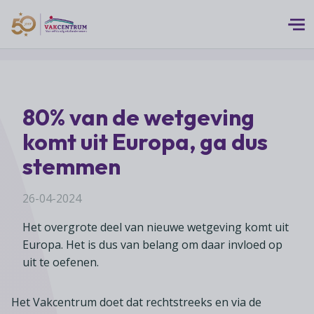
Logo 50 Jubileum Goud Fc VC DEF
Thema's
80% van de wetgeving
MEERwaarde
Branches
komt uit Europa, ga dus
Assortiment
Branches overzicht
stemmen
Digitalisering
Advies
Supermarkten
Duurzaamheid
26-04-2024
Advies overzicht
Foodspecialiteitenwinkels
Vakcentrum Expertise
Franchise
Het overgrote deel van nieuwe wetgeving komt uit
Bedrijfsjuridisch advies
Biologische speciaalzaken
Innovatie
Europa. Het is dus van belang om daar invloed op
Vakcentrum Expertise overzicht
Bedrijfseconomisch advies
Over Vakcentrum
Drogisterijen
uit te oefenen.
Klanten
Belangenbehartiging
Franchise advies
Drankenspeciaalzaken
Ondernemerschap
Over Vakcentrum overzicht
Advies
Het Vakcentrum doet dat rechtstreeks en via de
Verenigingsondersteuning
Huishoudelijke artikelenzaken
Werkgeverschap