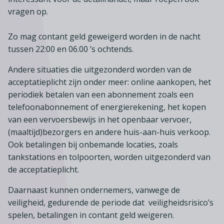
Lid worden
A-Z
Diensten
Fiscaal advies
vragen op.
Koken en tafelen
Besturen
Agenda
Kennis & inspiratie
Tarieven en voorwaarden
Zoetwarenwinkels
Zo mag contant geld geweigerd worden in de nacht
Statuten
Ledenvoordeel
Contact
tussen 22:00 en 06.00 ’s ochtends.
Speelgoed, hobby- en feestartikelen
Ons team
Publicatieoverzicht
Inloggen
Branchecijfers
Andere situaties die uitgezonderd worden van de
Vacatures
acceptatieplicht zijn onder meer: online aankopen, het
Zoeken
Partners
periodiek betalen van een abonnement zoals een
telefoonabonnement of energierekening, het kopen
Jaarverslag
van een vervoersbewijs in het openbaar vervoer,
Pers
(maaltijd)bezorgers en andere huis-aan-huis verkoop.
In English
Ook betalingen bij onbemande locaties, zoals
tankstations en tolpoorten, worden uitgezonderd van
Agenda
de acceptatieplicht.
Daarnaast kunnen ondernemers, vanwege de
veiligheid, gedurende de periode dat veiligheidsrisico’s
spelen, betalingen in contant geld weigeren.