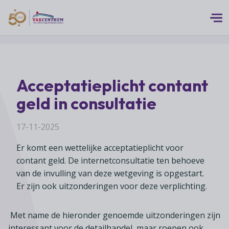
Logo 50 Jubileum Goud Fc VC DEF
Thema's
Acceptatieplicht contant
MEERwaarde
Branches
geld in consultatie
Assortiment
Branches overzicht
Digitalisering
Advies
17-11-2025
Supermarkten
Duurzaamheid
Er komt een wettelijke acceptatieplicht voor
Advies overzicht
Foodspecialiteitenwinkels
Vakcentrum Expertise
Franchise
contant geld. De internetconsultatie ten behoeve
Bedrijfsjuridisch advies
Biologische speciaalzaken
van de invulling van deze wetgeving is opgestart.
Innovatie
Vakcentrum Expertise overzicht
Bedrijfseconomisch advies
Er zijn ook uitzonderingen voor deze verplichting.
Over Vakcentrum
Drogisterijen
Klanten
Belangenbehartiging
Franchise advies
Drankenspeciaalzaken
Ondernemerschap
Over Vakcentrum overzicht
Met name de hieronder genoemde uitzonderingen zijn
Advies
Verenigingsondersteuning
Huishoudelijke artikelenzaken
interessant voor de detailhandel, maar roepen ook
Werkgeverschap