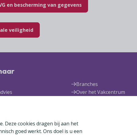
AVG en bescherming van gegevens
ale veiligheid
 naar
Branches
advies
Over het Vakcentrum
rum Expertise
Nieuws
den
Publicaties
n
e. Deze cookies dragen bij aan het
chnisch goed werkt. Ons doel is u een