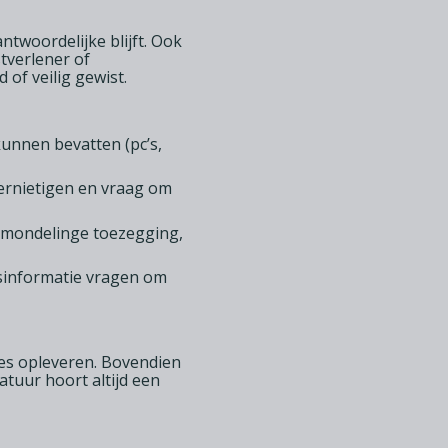
ntwoordelijke blijft. Ook
stverlener of
of veilig gewist.
kunnen bevatten (pc’s,
vernietigen en vraag om
n mondelinge toezegging,
isinformatie vragen om
res opleveren. Bovendien
atuur hoort altijd een