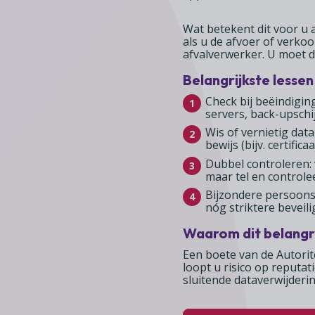
Wat betekent dit voor u a
als u de afvoer of verkoo
afvalverwerker. U moet du
Belangrijkste lessen
Check bij beëindigin
servers, back-upschij
Wis of vernietig dat
bewijs (bijv. certifica
Dubbel controleren: 
maar tel en controlee
Bijzondere persoons
nóg striktere beveili
Waarom dit belangri
Een boete van de Autori
loopt u risico op reputat
sluitende dataverwijderi