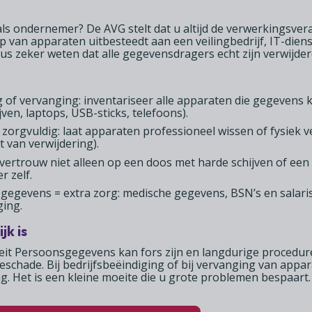
ls ondernemer? De AVG stelt dat u altijd de verwerkingsvera
p van apparaten uitbesteedt aan een veilingbedrijf, IT-dien
s zeker weten dat alle gegevensdragers echt zijn verwijderd 
g of vervanging: inventariseer alle apparaten die gegevens 
ven, laptops, USB-sticks, telefoons).
a zorgvuldig: laat apparaten professioneel wissen of fysiek 
at van verwijdering).
vertrouw niet alleen op een doos met harde schijven of ee
r zelf.
gegevens = extra zorg: medische gegevens, BSN’s en salar
ging.
jk is
teit Persoonsgegevens kan fors zijn en langdurige procedu
ieschade. Bij bedrijfsbeëindiging of bij vervanging van appar
ng. Het is een kleine moeite die u grote problemen bespaart.