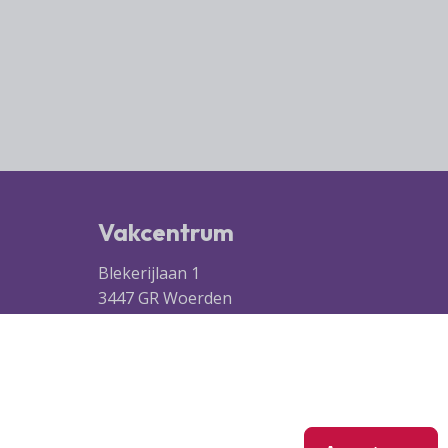
Vakcentrum
Blekerijlaan 1
3447 GR Woerden
(0348) 41 97 71
info@vakcentrum.nl