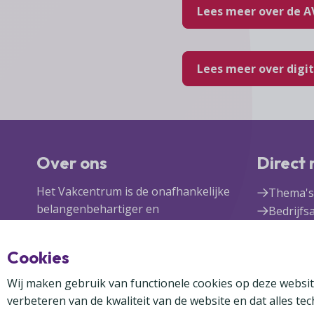
Lees meer over de 
Lees meer over digit
Over ons
Direct
Het Vakcentrum is de onafhankelijke
Thema's
belangenbehartiger en
Bedrijfs
bewezen partner van zelfstandige
Vakcent
detaillisten in food, non-food,
Lid wor
Cookies
fast moving consumer goods en
Inlogge
franchisenemers.
Wij maken gebruik van functionele cookies op deze websit
verbeteren van de kwaliteit van de website en dat alles te