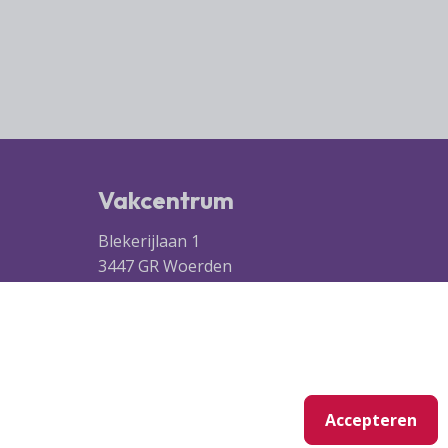
Vakcentrum
Blekerijlaan 1
3447 GR Woerden
(0348) 41 97 71
info@vakcentrum.nl
Accepteren