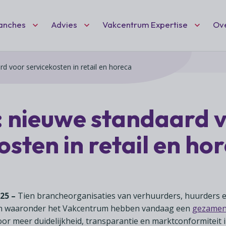
Fc VC DEF
anches
Advies
Vakcentrum Expertise
Ov
rd voor servicekosten in retail en horeca
Zoeken
nt
ten
idisch advies
hartiging
Ne
Wo
(l
eid
 speciaalzaken
dvies
: nieuwe standaard 
Wil
Vak
Het
ciaalzaken
ies
deel
mai
osten in retail en ho
ond
we 
Vak
rschap
afelen
ond
ant
 hobby- en feestartikelen
en 
net
025
–
Tien brancheorganisaties van verhuurders, huurders 
en waaronder het Vakcentrum hebben vandaag een
gezamenl
or meer duidelijkheid, transparantie en marktconformiteit 