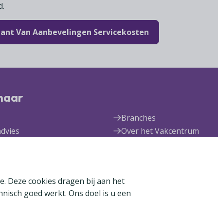
d.
ant Van Aanbevelingen Servicekosten
 naar
Branches
advies
Over het Vakcentrum
rum Expertise
Nieuws
den
Publicaties
n
e. Deze cookies dragen bij aan het
chnisch goed werkt. Ons doel is u een