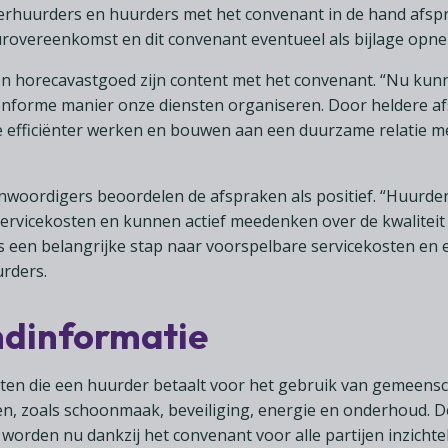
 verhuurders en huurders met het convenant in de hand afs
urovereenkomst en dit convenant eventueel als bijlage opn
 en horecavastgoed zijn content met het convenant. “Nu ku
nforme manier onze diensten organiseren. Door heldere a
efficiënter werken en bouwen aan een duurzame relatie me
oordigers beoordelen de afspraken als positief. “Huurders 
ervicekosten en kunnen actief meedenken over de kwaliteit 
is een belangrijke stap naar voorspelbare servicekosten en 
rders.
ndinformatie
sten die een huurder betaalt voor het gebruik van gemeens
en, zoals schoonmaak, beveiliging, energie en onderhoud.
orden nu dankzij het convenant voor alle partijen inzichteli