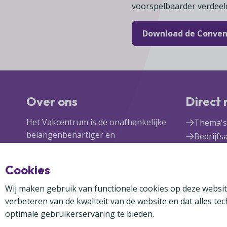
voorspelbaarder verdeel
Download de Conven
Over ons
Direct
Het Vakcentrum is de onafhankelijke
Thema's
belangenbehartiger en
Bedrijfs
bewezen partner van zelfstandige
Vakcent
detaillisten in food, non-food,
Lid wor
Cookies
fast moving consumer goods en
Inlogge
franchisenemers.
Wij maken gebruik van functionele cookies op deze websit
verbeteren van de kwaliteit van de website en dat alles te
optimale gebruikerservaring te bieden.