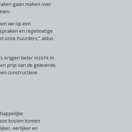
praken gaan maken over
emen.
nnen we op een
fspraken en regelmatige
t onze huurders,” aldus
krijgen beter inzicht in
en prijs van de geleverde
een constructieve
chappelijke
 Deze kosten komen
jker, eerlijker en