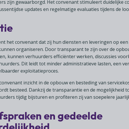
rs zijn gewaarborgd. Het convenant stimuleert duidelijke c
ssentijdse updates en regelmatige evaluaties tijdens de loop
tie
nt het convenant dat zij hun diensten en leveringen op ee
 kunnen organiseren. Door transparant te zijn over de opbo
n, kunnen verhuurders efficiënter werken, discussies voor
huurders. Dit leidt tot minder administratieve lasten, een ve
lbaarder exploitatieproces.
convenant inzicht in de opbouw en besteding van serviceko
rdt besteed. Dankzij de transparantie en de mogelijkheid to
ers tijdig bijsturen en profiteren zij van soepelere jaarli
fspraken en gedeelde
delijkheid