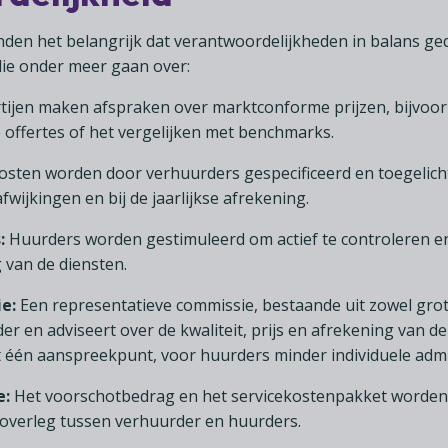
nden het belangrijk dat verantwoordelijkheden in balans g
die onder meer gaan over:
tijen maken afspraken over marktconforme prijzen, bijvoor
offertes of het vergelijken met benchmarks.
osten worden door verhuurders gespecificeerd en toegelich
fwijkingen en bij de jaarlijkse afrekening.
:
Huurders worden gestimuleerd om actief te controleren e
g van de diensten.
e:
Een representatieve commissie, bestaande uit zowel grote
r en adviseert over de kwaliteit, prijs en afrekening van de
 één aanspreekpunt, voor huurders minder individuele admin
e:
Het voorschotbedrag en het servicekostenpakket worden j
n overleg tussen verhuurder en huurders.