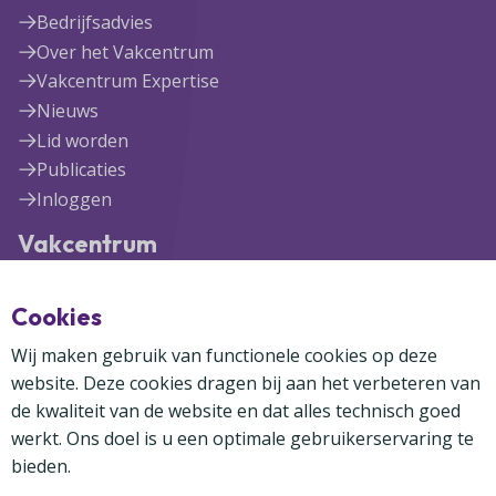
Bedrijfsadvies
Over het Vakcentrum
Vakcentrum Expertise
Nieuws
Lid worden
Publicaties
Inloggen
Vakcentrum
Blekerijlaan 1
Cookies
3447 GR Woerden
(0348) 41 97 71
Wij maken gebruik van functionele cookies op deze
info@vakcentrum.nl
website. Deze cookies dragen bij aan het verbeteren van
de kwaliteit van de website en dat alles technisch goed
werkt. Ons doel is u een optimale gebruikerservaring te
bieden.