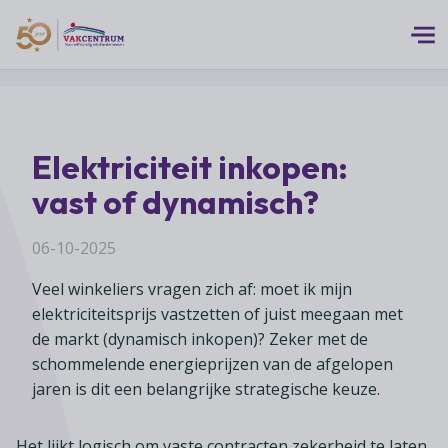
Logo 50 Jubileum Goud Fc VC DEF
Thema's
Elektriciteit inkopen:
MEERwaarde
Branches
vast of dynamisch?
Assortiment
Branches overzicht
Digitalisering
Advies
06-10-2025
Supermarkten
Duurzaamheid
Veel winkeliers vragen zich af: moet ik mijn
Advies overzicht
Foodspecialiteitenwinkels
Vakcentrum Expertise
Franchise
elektriciteitsprijs vastzetten of juist meegaan met
Bedrijfsjuridisch advies
Biologische speciaalzaken
de markt (dynamisch inkopen)? Zeker met de
Innovatie
Vakcentrum Expertise overzicht
Bedrijfseconomisch advies
schommelende energieprijzen van de afgelopen
Over Vakcentrum
Drogisterijen
Klanten
Belangenbehartiging
jaren is dit een belangrijke strategische keuze.
Franchise advies
Drankenspeciaalzaken
Ondernemerschap
Over Vakcentrum overzicht
Advies
Verenigingsondersteuning
Huishoudelijke artikelenzaken
Het lijkt logisch om vaste contracten zekerheid te laten
Werkgeverschap