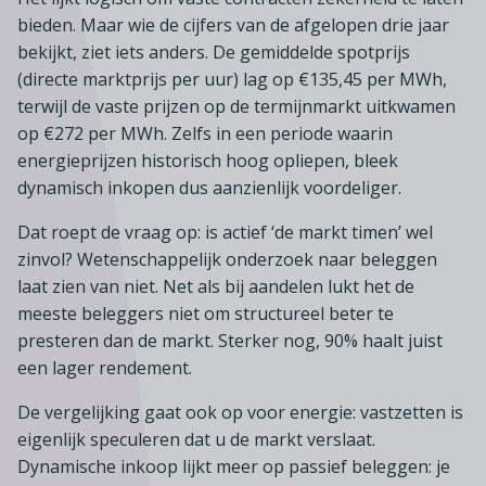
Lid worden
A-Z
Diensten
Fiscaal advies
bieden. Maar wie de cijfers van de afgelopen drie jaar
Koken en tafelen
Besturen
Agenda
Kennis & inspiratie
bekijkt, ziet iets anders. De gemiddelde spotprijs
Tarieven en voorwaarden
Zoetwarenwinkels
(directe marktprijs per uur) lag op €135,45 per MWh,
Statuten
Ledenvoordeel
Contact
terwijl de vaste prijzen op de termijnmarkt uitkwamen
Speelgoed, hobby- en feestartikelen
Ons team
Publicatieoverzicht
op €272 per MWh. Zelfs in een periode waarin
Inloggen
Branchecijfers
Vacatures
energieprijzen historisch hoog opliepen, bleek
Zoeken
dynamisch inkopen dus aanzienlijk voordeliger.
Partners
Dat roept de vraag op: is actief ‘de markt timen’ wel
Jaarverslag
zinvol? Wetenschappelijk onderzoek naar beleggen
Pers
laat zien van niet. Net als bij aandelen lukt het de
In English
meeste beleggers niet om structureel beter te
presteren dan de markt. Sterker nog, 90% haalt juist
Agenda
een lager rendement.
De vergelijking gaat ook op voor energie: vastzetten is
eigenlijk speculeren dat u de markt verslaat.
Dynamische inkoop lijkt meer op passief beleggen: je