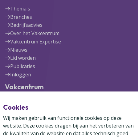
Thema's
Branches
Bedrijfsadvies
Over het Vakcentrum
Vakcentrum Expertise
Nieuws
Lid worden
Publicaties
Inloggen
Vakcentrum
Blekerijlaan 1
Cookies
3447 GR Woerden
(0348) 41 97 71
Wij maken gebruik van functionele cookies op deze
info@vakcentrum.nl
website. Deze cookies dragen bij aan het verbeteren van
de kwaliteit van de website en dat alles technisch goed