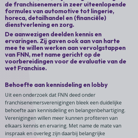
Lid worden
A-Z
Diensten
de franchisenemers in zeer uiteenlopende
Fiscaal advies
Koken en tafelen
formules van automotive tot lingerie,
Besturen
Agenda
Kennis & inspiratie
Tarieven en voorwaarden
horeca, detailhandel en (financiële)
Zoetwarenwinkels
Statuten
dienstverlening en zorg.
Ledenvoordeel
Contact
Speelgoed, hobby- en feestartikelen
De aanwezigen deelden kennis en
Ons team
Publicatieoverzicht
Inloggen
ervaringen. Zij gaven ook aan van harte
Branchecijfers
Vacatures
mee te willen werken aan vervolgstappen
Zoeken
van FNN, met name gericht op de
Partners
voorbereidingen voor de evaluatie van de
Jaarverslag
wet Franchise.
Pers
Behoefte aan kennisdeling en lobby
In English
Uit een onderzoek dat FNN deed onder
Agenda
franchisenemersverenigingen bleek een duidelijke
behoefte aan kennisdeling en belangenbehartiging.
Verenigingen willen meer kunnen profiteren van
elkaars kennis en ervaring. Met name de mate van
inspraak en overleg zijn daarbij belangrijke