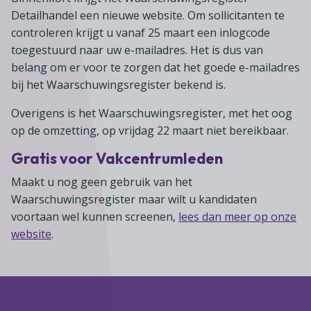
Lid worden
A-Z
Diensten
Fiscaal advies
Detailhandel een nieuwe website. Om sollicitanten te
Koken en tafelen
Besturen
Agenda
controleren krijgt u vanaf 25 maart een inlogcode
Kennis & inspiratie
Tarieven en voorwaarden
Zoetwarenwinkels
toegestuurd naar uw e-mailadres. Het is dus van
Statuten
Ledenvoordeel
Contact
belang om er voor te zorgen dat het goede e-mailadres
Speelgoed, hobby- en feestartikelen
Ons team
Publicatieoverzicht
bij het Waarschuwingsregister bekend is.
Inloggen
Branchecijfers
Vacatures
Overigens is het Waarschuwingsregister, met het oog
Zoeken
Partners
op de omzetting, op vrijdag 22 maart niet bereikbaar.
Jaarverslag
Gratis voor Vakcentrumleden
Pers
Maakt u nog geen gebruik van het
Waarschuwingsregister maar wilt u kandidaten
In English
voortaan wel kunnen screenen,
lees dan meer op onze
Agenda
website
.