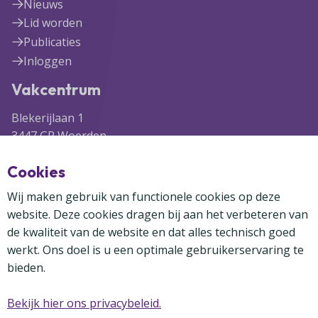
Nieuws
Lid worden
Publicaties
Inloggen
Vakcentrum
Blekerijlaan 1
3447 GR Woerden
(0348) 41 97 71
Cookies
info@vakcentrum.nl
Wij maken gebruik van functionele cookies op deze
website. Deze cookies dragen bij aan het verbeteren van
de kwaliteit van de website en dat alles technisch goed
werkt. Ons doel is u een optimale gebruikerservaring te
bieden.
Copyright Vakcentrum 2024-2026
Privacybeleid
Disclaimer
Cookies
Bekijk hier ons privacybeleid.