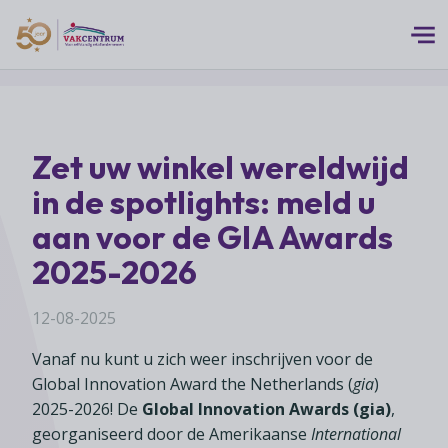
Logo 50 Jubileum Goud Fc VC DEF
Thema's
Zet uw winkel wereldwijd
MEERwaarde
Branches
in de spotlights: meld u
Assortiment
Branches overzicht
aan voor de GIA Awards
Digitalisering
Advies
Supermarkten
2025-2026
Duurzaamheid
Advies overzicht
Foodspecialiteitenwinkels
Vakcentrum Expertise
Franchise
12-08-2025
Bedrijfsjuridisch advies
Biologische speciaalzaken
Innovatie
Vakcentrum Expertise overzicht
Vanaf nu kunt u zich weer inschrijven voor de
Bedrijfseconomisch advies
Over Vakcentrum
Drogisterijen
Klanten
Global Innovation Award the Netherlands (
gia
)
Belangenbehartiging
Franchise advies
Drankenspeciaalzaken
2025-2026! De
Global Innovation Awards (gia)
,
Ondernemerschap
Over Vakcentrum overzicht
Advies
Verenigingsondersteuning
georganiseerd door de Amerikaanse
International
Huishoudelijke artikelenzaken
Werkgeverschap