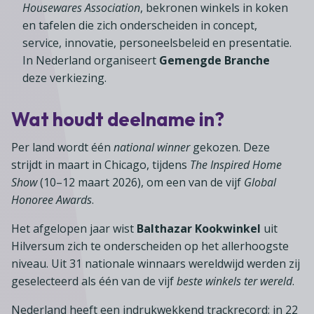
Lid worden
A-Z
Housewares Association
, bekronen winkels in koken
Diensten
Fiscaal advies
Koken en tafelen
en tafelen die zich onderscheiden in concept,
Besturen
Agenda
Kennis & inspiratie
Tarieven en voorwaarden
service, innovatie, personeelsbeleid en presentatie.
Zoetwarenwinkels
Statuten
Ledenvoordeel
In Nederland organiseert
Gemengde Branche
Contact
Speelgoed, hobby- en feestartikelen
Ons team
deze verkiezing.
Publicatieoverzicht
Inloggen
Branchecijfers
Vacatures
Wat houdt deelname in?
Zoeken
Partners
Per land wordt één
national winner
gekozen. Deze
Jaarverslag
strijdt in maart in Chicago, tijdens
The Inspired Home
Pers
Show
(10–12 maart 2026), om een van de vijf
Global
Honoree Awards
.
In English
Agenda
Het afgelopen jaar wist
Balthazar Kookwinkel
uit
Hilversum zich te onderscheiden op het allerhoogste
niveau. Uit 31 nationale winnaars wereldwijd werden zij
geselecteerd als één van de vijf
beste winkels ter wereld
.
Nederland heeft een indrukwekkend trackrecord: in 22