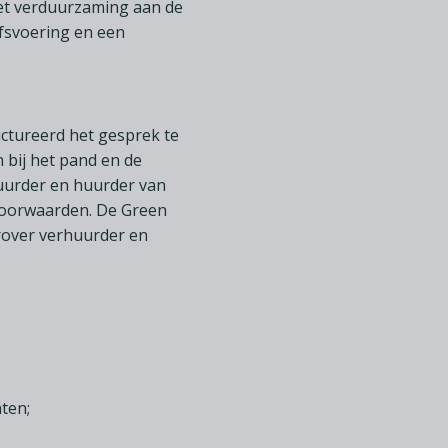
met verduurzaming aan de
jfsvoering en een
ctureerd het gesprek te
bij het pand en de
huurder en huurder van
 voorwaarden. De Green
arover verhuurder en
ten;