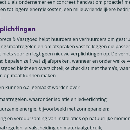
iedt u als ondernemer een concreet handvat om proactief 
den tot lagere energiekosten, een milieuvriendelijkere bedri
.
plichtingen
Horeca & Vastgoed helpt huurders en verhuurders om gestru
ngsmaatregelen en om afspraken vast te leggen die passen 
t niets voor en legt geen nieuwe verplichtingen op. De ver
nd bepalen zelf wat zij afspreken, wanneer en onder welke
astgoed biedt een overzichtelijke checklist met thema’s, wa
n op maat kunnen maken.
n kunnen o.a. gemaakt worden over:
atregelen, waaronder isolatie en ledverlichting;
uurzame energie, bijvoorbeeld met zonnepanelen;
ng en verduurzaming van installaties op natuurlijke momen
tregelen, afvalscheiding en materiaalgebruik;