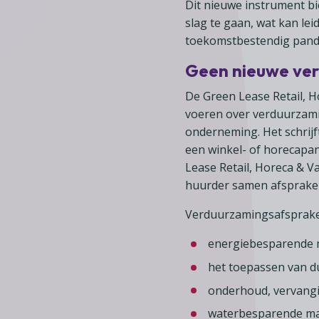
Dit nieuwe instrument b
slag te gaan, wat kan lei
toekomstbestendig pand
Geen nieuwe ver
De Green Lease Retail, 
voeren over verduurzami
onderneming. Het schrijf
een winkel- of horecapa
Lease Retail, Horeca & V
huurder samen afsprake
Verduurzamingsafsprake
energiebesparende ma
het toepassen van d
onderhoud, vervangi
waterbesparende maa