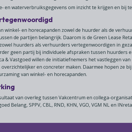
e‑ en waterverbruiksgegevens om inzicht te krijgen en bij te
ertegenwoordigd
 winkel‑ en horecapanden zowel de huurder als de verhuurd
tussen de partijen belangrijk. Daarom is de Green Lease Ret
 zowel huurders als verhuurders vertegenwoordigen in geza
erder geen partij bij individuele afspraken tussen huurders 
ca & Vastgoed willen de initiatiefnemers het vastleggen va
overzichtelijker en concreter maken. Daarmee hopen ze bij
uurzaming van winkel- en horecapanden.
rking
sultaat van overleg tussen Vakcentrum en collega-organisa
goed Belang, SPPV, CBL, RND, KHN, VGO, VGM NL en INretai