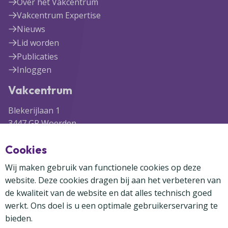
Over het Vakcentrum
Vakcentrum Expertise
Nieuws
Lid worden
Publicaties
Inloggen
Vakcentrum
Blekerijlaan 1
3447 GR Woerden
(0348) 41 97 71
Cookies
info@vakcentrum.nl
Wij maken gebruik van functionele cookies op deze
website. Deze cookies dragen bij aan het verbeteren van
de kwaliteit van de website en dat alles technisch goed
werkt. Ons doel is u een optimale gebruikerservaring te
bieden.
Copyright Vakcentrum 2024-2026