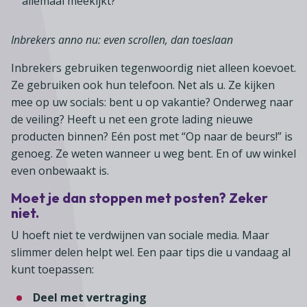
allemaal meekijkt?
Lid worden
A-Z
Diensten
Fiscaal advies
Koken en tafelen
Besturen
Agenda
Kennis & inspiratie
Tarieven en voorwaarden
Inbrekers anno nu: even scrollen, dan toeslaan
Zoetwarenwinkels
Statuten
Ledenvoordeel
Contact
Speelgoed, hobby- en feestartikelen
Inbrekers gebruiken tegenwoordig niet alleen koevoet.
Ons team
Publicatieoverzicht
Ze gebruiken ook hun telefoon. Net als u. Ze kijken
Inloggen
Branchecijfers
Vacatures
mee op uw socials: bent u op vakantie? Onderweg naar
Zoeken
de veiling? Heeft u net een grote lading nieuwe
Partners
producten binnen? Eén post met “Op naar de beurs!” is
Jaarverslag
genoeg. Ze weten wanneer u weg bent. En of uw winkel
even onbewaakt is.
Pers
Moet je dan stoppen met posten? Zeker
In English
niet.
Agenda
U hoeft niet te verdwijnen van sociale media. Maar
slimmer delen helpt wel. Een paar tips die u vandaag al
kunt toepassen:
Deel met vertraging