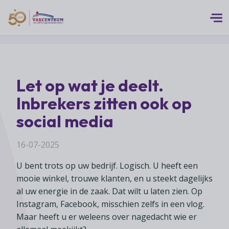
Logo 50 Jubileum Goud Fc VC DEF
Thema's
Let op wat je deelt.
MEERwaarde
Branches
Inbrekers zitten ook op
Assortiment
Branches overzicht
social media
Digitalisering
Advies
Supermarkten
Duurzaamheid
16-07-2025
Advies overzicht
Foodspecialiteitenwinkels
Vakcentrum Expertise
Franchise
U bent trots op uw bedrijf. Logisch. U heeft een
Bedrijfsjuridisch advies
Biologische speciaalzaken
Innovatie
mooie winkel, trouwe klanten, en u steekt dagelijks
Vakcentrum Expertise overzicht
Bedrijfseconomisch advies
Over Vakcentrum
Drogisterijen
al uw energie in de zaak. Dat wilt u laten zien. Op
Klanten
Belangenbehartiging
Franchise advies
Instagram, Facebook, misschien zelfs in een vlog.
Drankenspeciaalzaken
Ondernemerschap
Over Vakcentrum overzicht
Advies
Maar heeft u er weleens over nagedacht wie er
Verenigingsondersteuning
Huishoudelijke artikelenzaken
Werkgeverschap