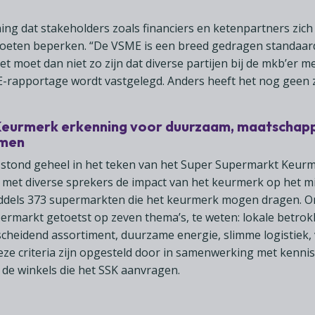
ng dat stakeholders zoals financiers en ketenpartners zich 
eten beperken. “De VSME is een breed gedragen standaar
t moet dan niet zo zijn dat diverse partijen bij de mkb’er 
-rapportage wordt vastgelegd. Anders heeft het nog geen z
eurmerk erkenning voor duurzaam, maatschappe
emen
 stond geheel in het teken van het Super Supermarkt Keur
et diverse sprekers de impact van het keurmerk op het mi
middels 373 supermarkten die het keurmerk mogen dragen. O
ermarkt getoetst op zeven thema’s, te weten: lokale betrok
cheidend assortiment, duurzame energie, slimme logistiek,
eze criteria zijn opgesteld door in samenwerking met kenni
 de winkels die het SSK aanvragen.