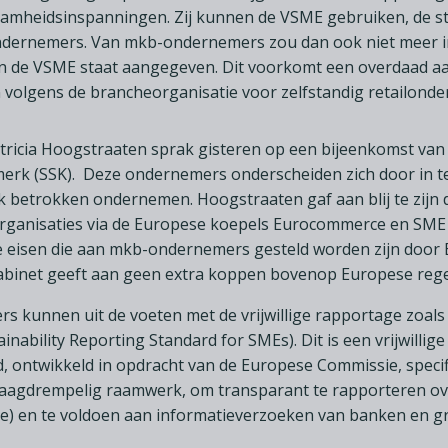
amheidsinspanningen. Zij kunnen de VSME gebruiken, de sta
dernemers. Van mkb-ondernemers zou dan ook niet meer i
n de VSME staat aangegeven. Dit voorkomt een overdaad a
volgens de brancheorganisatie voor zelfstandig retailond
tricia Hoogstraaten sprak gisteren op een bijeenkomst va
rk (SSK). Deze ondernemers onderscheiden zich door in t
k betrokken ondernemen. Hoogstraaten gaf aan blij te zijn 
rganisaties via de Europese koepels Eurocommerce en SME 
De eisen die aan mkb-ondernemers gesteld worden zijn door
abinet geeft aan geen extra koppen bovenop Europese regel
 kunnen uit de voeten met de vrijwillige rapportage zoals
nability Reporting Standard for SMEs). Dit is een vrijwillig
 ontwikkeld in opdracht van de Europese Commissie, speci
 laagdrempelig raamwerk, om transparant te rapporteren ov
e) en te voldoen aan informatieverzoeken van banken en g