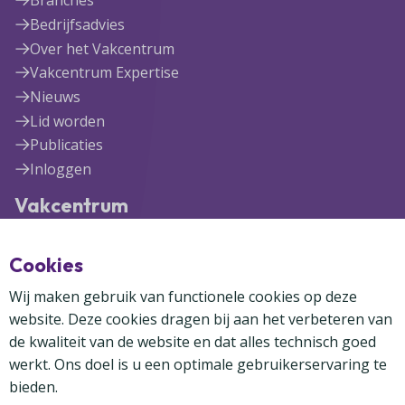
Branches
Bedrijfsadvies
Over het Vakcentrum
Vakcentrum Expertise
Nieuws
Lid worden
Publicaties
Inloggen
Vakcentrum
Blekerijlaan 1
Cookies
3447 GR Woerden
(0348) 41 97 71
Wij maken gebruik van functionele cookies op deze
info@vakcentrum.nl
website. Deze cookies dragen bij aan het verbeteren van
de kwaliteit van de website en dat alles technisch goed
werkt. Ons doel is u een optimale gebruikerservaring te
bieden.