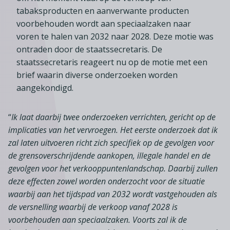
Lid worden
A-Z
Diensten
Fiscaal advies
tabaksproducten en aanverwante producten
Koken en tafelen
Besturen
voorbehouden wordt aan speciaalzaken naar
Agenda
Kennis & inspiratie
Tarieven en voorwaarden
Zoetwarenwinkels
voren te halen van 2032 naar 2028. Deze motie was
Statuten
Ledenvoordeel
Contact
ontraden door de staatssecretaris. De
Speelgoed, hobby- en feestartikelen
Ons team
Publicatieoverzicht
staatssecretaris reageert nu op de motie met een
Inloggen
Branchecijfers
Vacatures
brief waarin diverse onderzoeken worden
aangekondigd.
Zoeken
Partners
Jaarverslag
“
Ik laat daarbij twee onderzoeken verrichten, gericht op de
Pers
implicaties van het vervroegen. Het eerste onderzoek dat ik
zal laten uitvoeren richt zich specifiek op de gevolgen voor
In English
de grensoverschrijdende aankopen, illegale handel en de
Agenda
gevolgen voor het verkooppuntenlandschap. Daarbij zullen
deze effecten zowel worden onderzocht voor de situatie
waarbij aan het tijdspad van 2032 wordt vastgehouden als
de versnelling waarbij de verkoop vanaf 2028 is
voorbehouden aan speciaalzaken. Voorts zal ik de