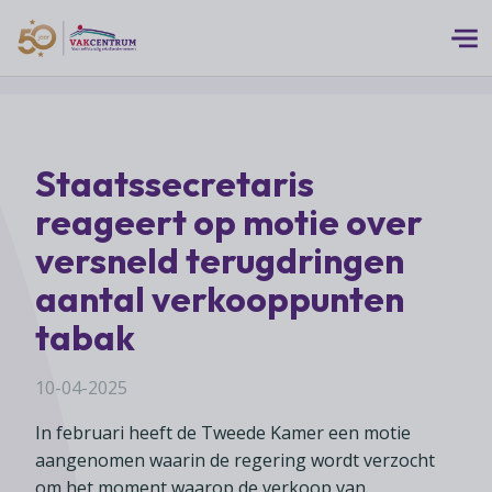
Logo 50 Jubileum Goud Fc VC DEF
Thema's
Staatssecretaris
MEERwaarde
Branches
reageert op motie over
Assortiment
Branches overzicht
versneld terugdringen
Digitalisering
Advies
Supermarkten
aantal verkooppunten
Duurzaamheid
Advies overzicht
Foodspecialiteitenwinkels
tabak
Vakcentrum Expertise
Franchise
Bedrijfsjuridisch advies
Biologische speciaalzaken
Innovatie
Vakcentrum Expertise overzicht
10-04-2025
Bedrijfseconomisch advies
Over Vakcentrum
Drogisterijen
Klanten
Belangenbehartiging
In februari heeft de Tweede Kamer een motie
Franchise advies
Drankenspeciaalzaken
Ondernemerschap
Over Vakcentrum overzicht
aangenomen waarin de regering wordt verzocht
Advies
Verenigingsondersteuning
Huishoudelijke artikelenzaken
om het moment waarop de verkoop van
Werkgeverschap