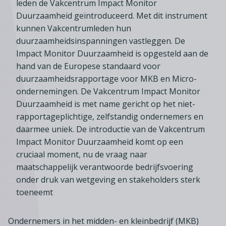
Lid worden
A-Z
leden de Vakcentrum Impact Monitor
Diensten
Fiscaal advies
Koken en tafelen
Duurzaamheid geïntroduceerd. Met dit instrument
Besturen
Agenda
Kennis & inspiratie
Tarieven en voorwaarden
kunnen Vakcentrumleden hun
Zoetwarenwinkels
Statuten
duurzaamheidsinspanningen vastleggen. De
Ledenvoordeel
Contact
Speelgoed, hobby- en feestartikelen
Impact Monitor Duurzaamheid is opgesteld aan de
Ons team
Publicatieoverzicht
Inloggen
hand van de Europese standaard voor
Branchecijfers
Vacatures
duurzaamheidsrapportage voor MKB en Micro-
Zoeken
ondernemingen. De Vakcentrum Impact Monitor
Partners
Duurzaamheid is met name gericht op het niet-
Jaarverslag
rapportageplichtige, zelfstandig ondernemers en
Pers
daarmee uniek. De introductie van de Vakcentrum
Impact Monitor Duurzaamheid komt op een
In English
cruciaal moment, nu de vraag naar
Agenda
maatschappelijk verantwoorde bedrijfsvoering
onder druk van wetgeving en stakeholders sterk
toeneemt
Ondernemers in het midden- en kleinbedrijf (MKB)