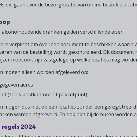
s die gaan over de bezorglocatie van online bestelde alcoh
koop
n alcoholhoudende dranken gelden verschillende eisen.
dere verplicht om over een document te beschikken waarin 
fleveren van de bestelling wordt gecontroleerd. Dit document
ijzer moet ook zijn vastgelegd op welke locaties mag worde
n mogen alleen worden afgeleverd op:
pgegeven adres
punt (zoals postkantoor of pakketpunt).
 mogen dus niet op een locaties zonder een geregistreerd 
rken worden afgeleverd. En ook niet bij de buren worden a
 regels 2024
nderzocht in hoeverre ondernemers zich houden aan deze r