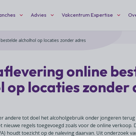
Fc VC DEF
anches
Advies
Vakcentrum Expertise
Ov
 bestelde alcholhol op locaties zonder adres
Zoeken
nt
ten
idisch advies
hartiging
Ne
Wo
(l
eid
 speciaalzaken
dvies
flevering online bes
Wil
Vak
Het
ciaalzaken
ies
deel
mai
l op locaties zonder
ond
we 
Vak
rschap
afelen
ond
ant
 hobby- en feestartikelen
en 
net
r andere tot doel het alcoholgebruik onder jongeren terug t
t nieuwe regels toegevoegd zoals voor de online verkoop. 
) houdt toezicht op de naleving daarvan. Uit onderzoek va