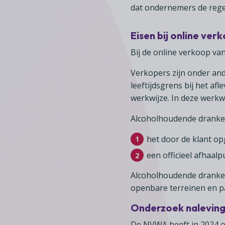
dat ondernemers de regel
Eisen bij online ver
Bij de online verkoop va
Verkopers zijn onder an
leeftijdsgrens bij het a
werkwijze. In deze werkw
Alcoholhoudende dranke
het door de klant o
een officieel afhaal
Alcoholhoudende dranken
openbare terreinen en pa
Onderzoek naleving
De NVWA heeft in 2024 o