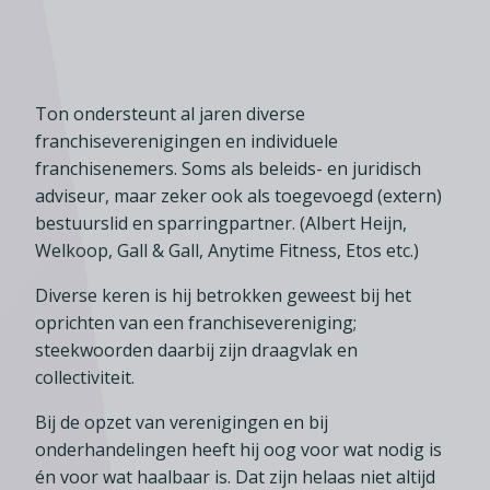
Lid worden
A-Z
Diensten
Fiscaal advies
Koken en tafelen
Besturen
Agenda
Kennis & inspiratie
Tarieven en voorwaarden
Zoetwarenwinkels
Statuten
Ledenvoordeel
Contact
Speelgoed, hobby- en feestartikelen
Ton ondersteunt al jaren diverse
Ons team
Publicatieoverzicht
franchiseverenigingen en individuele
Inloggen
Branchecijfers
Vacatures
franchisenemers. Soms als beleids- en juridisch
Zoeken
adviseur, maar zeker ook als toegevoegd (extern)
Partners
bestuurslid en sparringpartner. (Albert Heijn,
Jaarverslag
Welkoop, Gall & Gall, Anytime Fitness, Etos etc.)
Pers
Diverse keren is hij betrokken geweest bij het
In English
oprichten van een franchisevereniging;
steekwoorden daarbij zijn draagvlak en
Agenda
collectiviteit.
Bij de opzet van verenigingen en bij
onderhandelingen heeft hij oog voor wat nodig is
én voor wat haalbaar is. Dat zijn helaas niet altijd